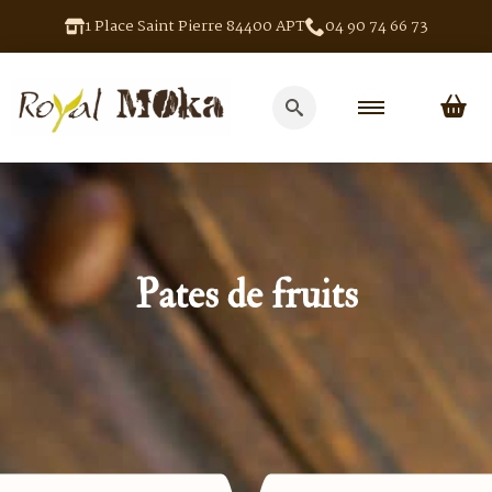
1 Place Saint Pierre 84400 APT
04 90 74 66 73
Search
for:
Pates de fruits