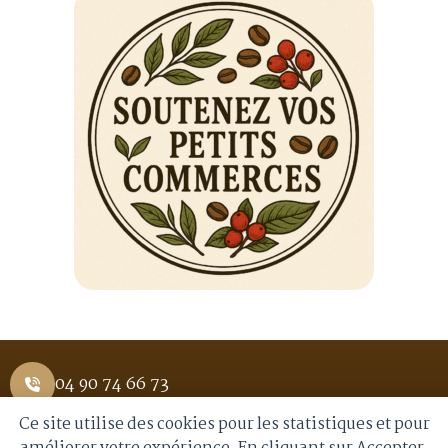
Magnifica Start Feb 2220.b
399.00
€
Achetez et
Ajouter Au
gagnez des 399
Panier
points !
Ce site utilise des cookies pour les statistiques et pour