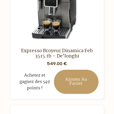
Expresso Broyeur Dinamica Feb
3515.tb – De’longhi
549.00
€
Achetez et
Ajouter Au
gagnez des 549
Panier
points !