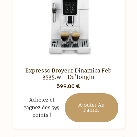
Expresso Broyeur Dinamica Feb
3535.w – De’longhi
599.00
€
Achetez et
Ajouter Au
gagnez des 599
Panier
points !