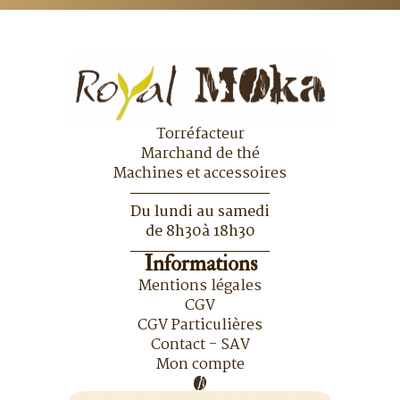
Magnifica Start 2252.bg
399.00
€
Achetez et
Ajouter Au
gagnez des 399
Panier
points !