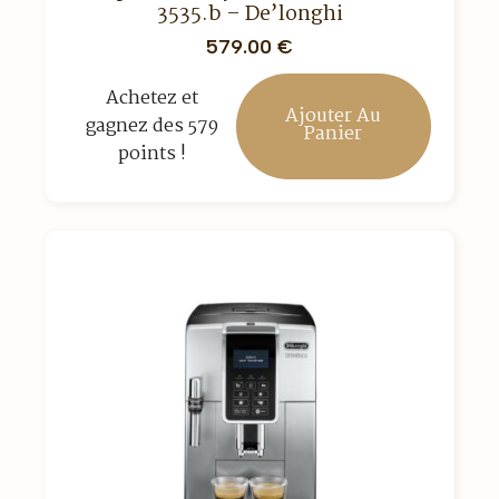
3535.b – De’longhi
579.00
€
Achetez et
Ajouter Au
gagnez des 579
Panier
points !