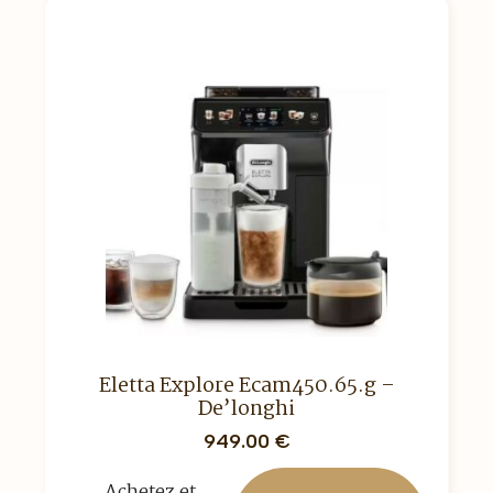
Eletta Explore Ecam450.65.g –
De’longhi
949.00
€
Achetez et