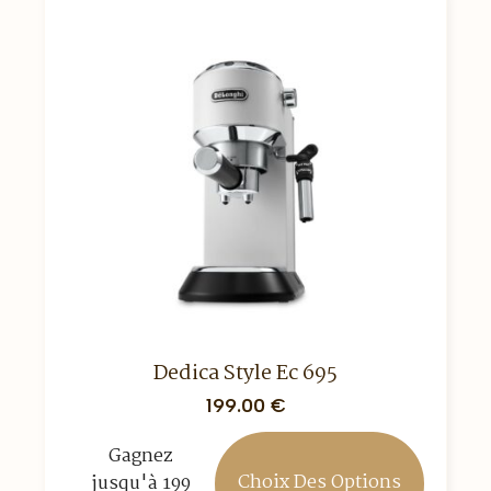
Dedica Style Ec 695
199.00
€
Ce
Gagnez
produit
Choix Des Options
jusqu'à 199
a