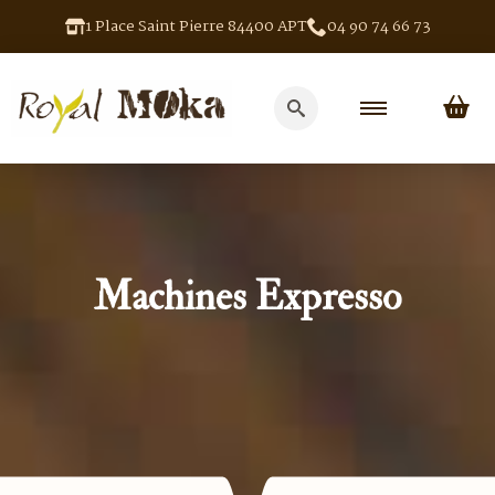
1 Place Saint Pierre 84400 APT
04 90 74 66 73
Search
for:
Machines Expresso