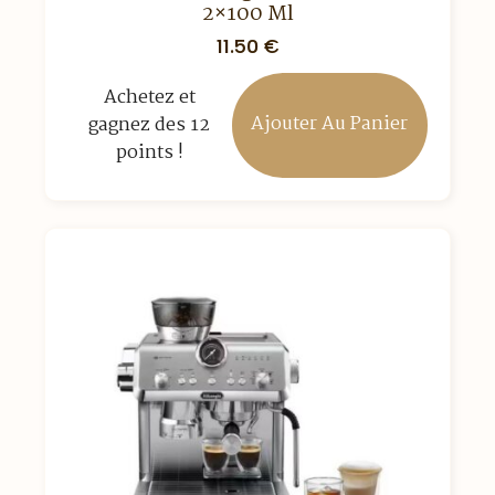
2×100 Ml
11.50
€
Achetez et
Ajouter Au Panier
gagnez des 12
points !