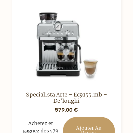
Specialista Arte – Ec9155.mb –
De’longhi
579.00
€
Achetez et
Ajouter Au
gagnez des 579