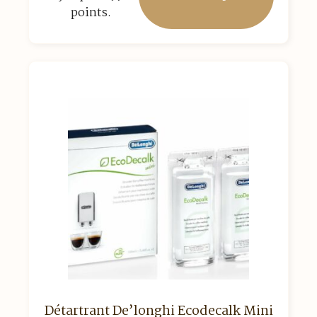
points.
plusieurs
variations.
Les
options
peuvent
être
choisies
sur
la
page
du
produit
Détartrant De’longhi Ecodecalk Mini