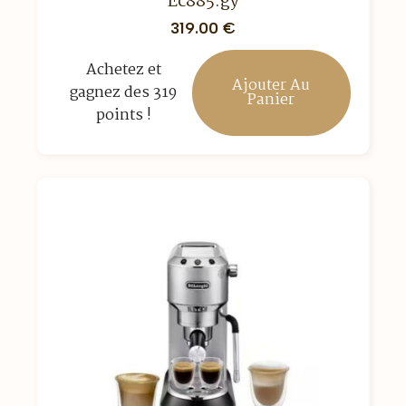
Ec885.gy
319.00
€
Achetez et
Ajouter Au
gagnez des 319
Panier
points !