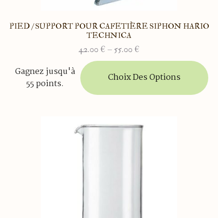
PIED / SUPPORT POUR CAFETIÈRE SIPHON HARIO
TECHNICA
42.00
€
–
55.00
€
Plage
de
Ce
Gagnez jusqu'à
prix :
produit
Choix Des Options
55 points.
42.00 €
a
à
plusieurs
55.00 €
variations.
Les
options
peuvent
être
choisies
sur
la
page
du
produit