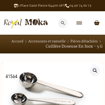
1 Place Saint Pierre 84400 APT
04 90 74 66 73
Search
for:
Accueil
Accessoires et vaisselle
Pièces détachées
Cuillère Doseuse En Inox – 5 G