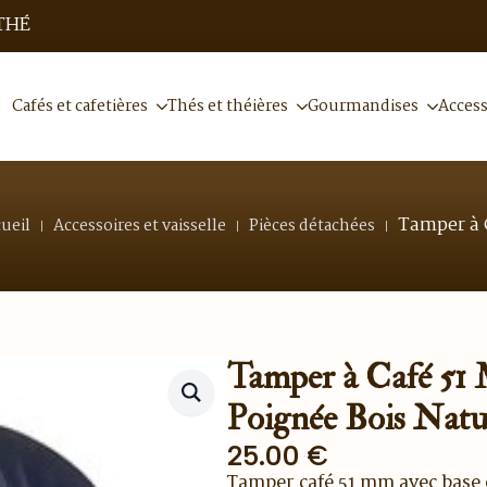
THÉ
Cafés et cafetières
Thés et théières
Gourmandises
Access
Tamper à 
ueil
Accessoires et vaisselle
Pièces détachées
Tamper à Café 51
Poignée Bois Natu
25.00
€
Tamper café 51 mm avec base 