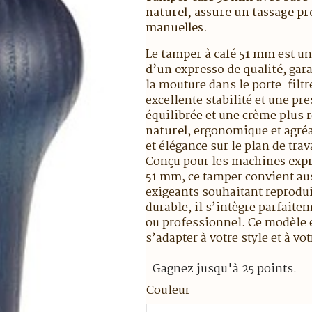
naturel, assure un tassage p
manuelles.
Le
tamper à café 51 mm
est u
d’un expresso de qualité
, gar
la mouture dans le porte-filtr
excellente stabilité et une pr
équilibrée et une crème plus r
naturel
, ergonomique et agréa
et élégance sur le plan de trav
Conçu pour les
machines expr
51 mm
, ce tamper convient au
exigeants souhaitant reproduir
durable, il s’intègre parfai
ou professionnel. Ce modèle 
s’adapter à votre style et à vo
Gagnez jusqu'à 25 points.
Couleur