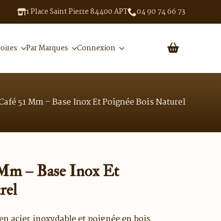
1 Place Saint Pierre 84400 APT
04 90 74 66 73
oires
Par Marques
Connexion
Café 51 Mm – Base Inox Et Poignée Bois Naturel
 Mm – Base Inox Et
rel
en acier inoxydable et poignée en bois