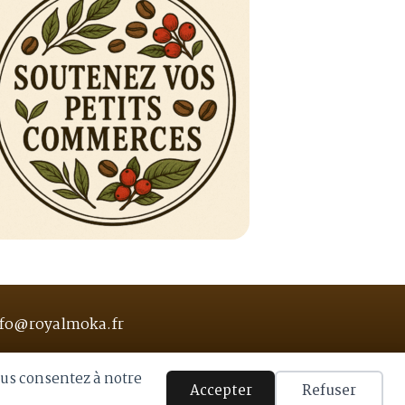
du
produit
fo@royalmoka.fr
ous consentez à notre
Accepter
Refuser