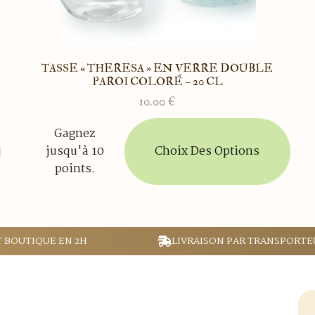
TASSE « THERESA » EN VERRE DOUBLE
PAROI COLORÉ – 20 CL
10.00
€
Ce
Gagnez
produit
Choix Des Options
jusqu'à 10
a
points.
plusieurs
variations.
Les
options
peuvent
T BOUTIQUE EN 2H
LIVRAISON PAR TRANSPORTE
être
choisies
sur
la
page