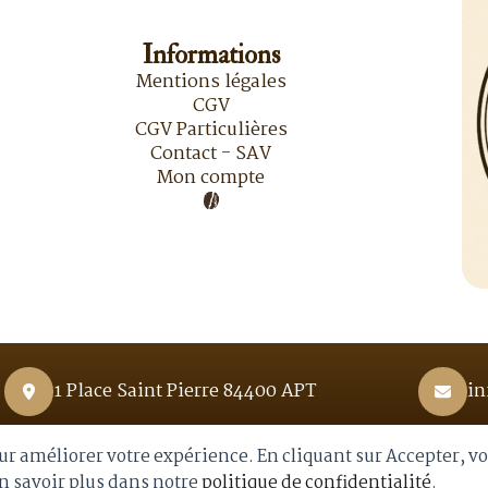
du
produit
Informations
Mentions légales
CGV
CGV Particulières
Contact - SAV
Mon compte
1 Place Saint Pierre 84400 APT
in
pour améliorer votre expérience. En cliquant sur Accepter, v
En savoir plus dans notre
politique de confidentialité
.