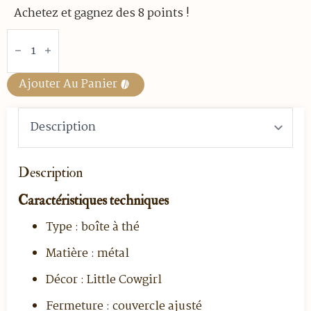
Achetez et gagnez des 8 points !
quantité
de
Boîte
à
thé
Ajouter Au Panier
en
métal
décor
Little
Cowgirl
-
200
gr
Description
Caractéristiques techniques
Type : boîte à thé
Matière : métal
Décor : Little Cowgirl
Fermeture : couvercle ajusté