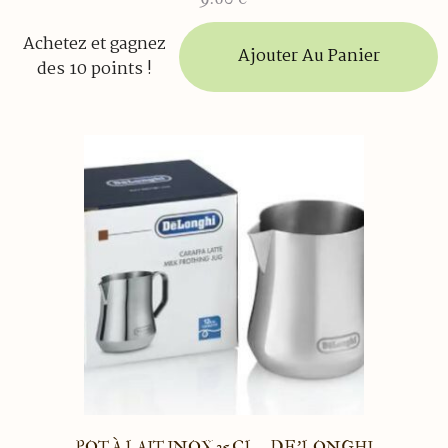
Achetez et gagnez
Ajouter Au Panier
des 10 points !
POT À LAIT INOX 35 CL – DE’LONGHI