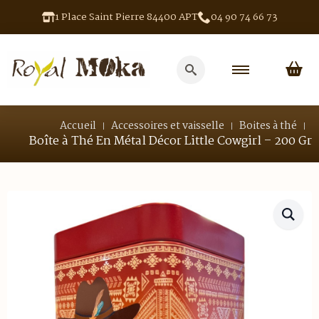
1 Place Saint Pierre 84400 APT
04 90 74 66 73
Search
for:
Accueil
Accessoires et vaisselle
Boites à thé
Boîte à Thé En Métal Décor Little Cowgirl – 200 Gr