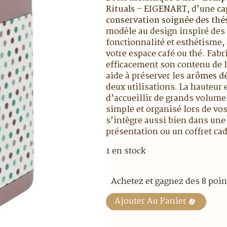
Rituals – EIGENART
, d’une
ca
conservation soignée des thés 
modèle au design inspiré des 
fonctionnalité et esthétisme, 
votre espace café ou thé. Fabr
efficacement son contenu de 
aide à préserver les
arômes dél
deux utilisations. La hauteur
d’accueillir de grands volumes
simple et organisé lors de vos
s’intègre aussi bien dans une
présentation ou un coffret ca
1 en stock
Achetez et gagnez des 8 poin
Ajouter Au Panier