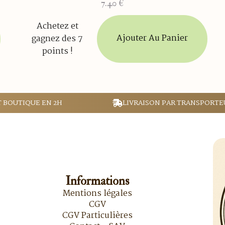
7.40
€
Achetez et
Ajouter Au Panier
gagnez des 7
points !
T BOUTIQUE EN 2H
LIVRAISON PAR TRANSPORTE
Informations
Mentions légales
CGV
CGV Particulières