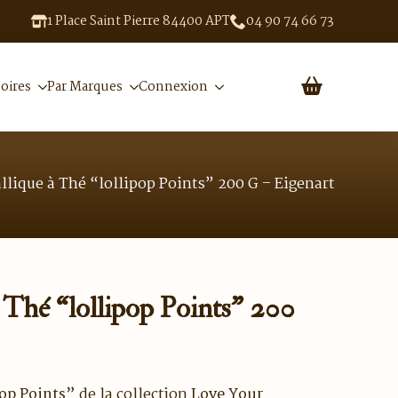
1 Place Saint Pierre 84400 APT
04 90 74 66 73
oires
Par Marques
Connexion
llique à Thé “lollipop Points” 200 G – Eigenart
 Thé “lollipop Points” 200
pop Points”
de la collection
Love Your