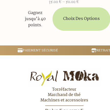
35.00
€
–
50.00
€
Plage
de
Ce
Gagnez
prix :
produit
Choix Des Options
jusqu'à 40
35.00 €
a
à
points.
plusieurs
50.00 €
variations.
Les
options
peuvent
PAIEMENT SÉCURISÉ
RETRAI
être
choisies
sur
la
page
du
produit
Torréfacteur
Marchand de thé
Machines et accessoires