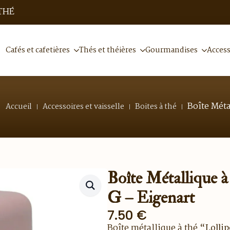
THÉ
Cafés et cafetières
Thés et théières
Gourmandises
Access
Boîte Méta
Accueil
Accessoires et vaisselle
Boites à thé
Boîte Métallique à
G – Eigenart
7.50
€
Boîte métallique à thé
“Lolli