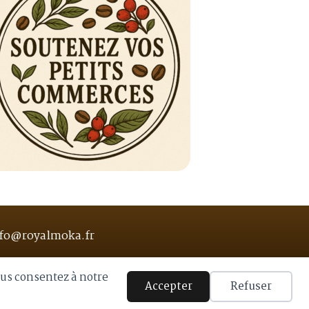
fo@royalmoka.fr
ous consentez à notre
Accepter
Refuser