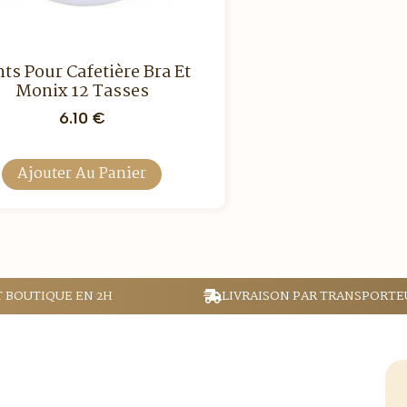
nts Pour Cafetière Bra Et
Monix 12 Tasses
6.10
€
Ajouter Au Panier
T BOUTIQUE EN 2H
LIVRAISON PAR TRANSPORTE