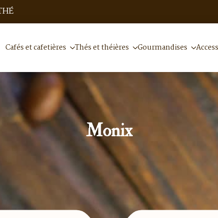
THÉ
Cafés et cafetières
Thés et théières
Gourmandises
Access
Monix