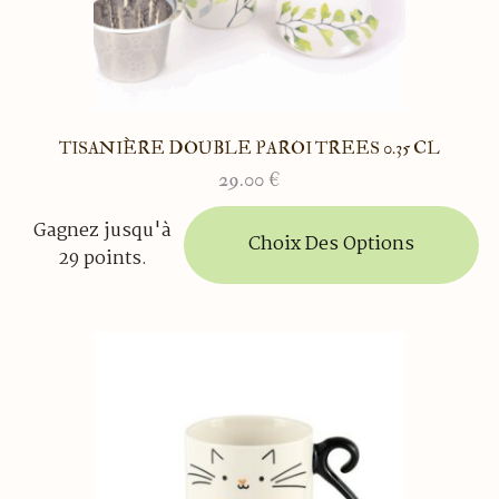
TISANIÈRE DOUBLE PAROI TREES 0.35 CL
29.00
€
Ce
Gagnez jusqu'à
produit
Choix Des Options
29 points.
a
plusieurs
variations.
Les
options
peuvent
être
choisies
sur
la