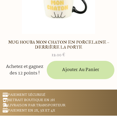
page
du
produit
MUG HOUBA MON CHATON EN PORCELAINE –
DERRIÈRE LA PORTE
12.00
€
Achetez et gagnez
Ajouter Au Panier
des 12 points !
PAIEMENT SÉCURISÉ
RETRAIT BOUTIQUE EN 2H
LIVRAISON PAR TRANSPORTEUR
PAIEMENT EN 2X, 3X ET 4X