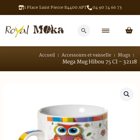
1 Place Saint Pierre 84400 APT
04 90 74 66 73
Search
for:
Accueil
Accessoires et vaisselle
Mugs
Mega Mug Hibou 75 Cl – 32118