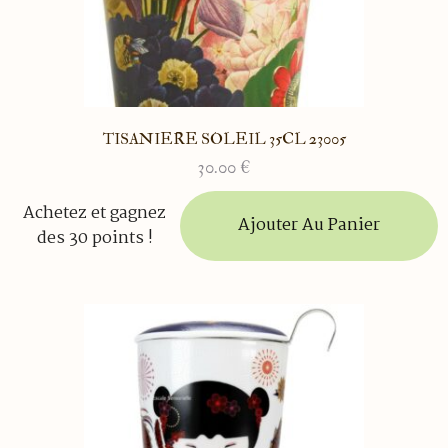
produit
TISANIERE SOLEIL 35CL 23005
30.00
€
Achetez et gagnez
Ajouter Au Panier
des 30 points !