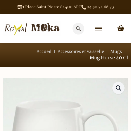
1 Place Saint Pierre 84400 APT
04 90 74 66 73
Search
for:
Accueil
Accessoires et vaisselle
Mugs
Mug Horse 40 Cl