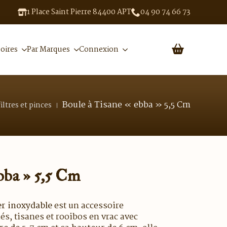
1 Place Saint Pierre 84400 APT
04 90 74 66 73
oires
Par Marques
Connexion
Boule à Tisane « ebba » 5,5 Cm
iltres et pinces
bba » 5,5 Cm
er inoxydable
est un accessoire
és, tisanes et rooibos en vrac avec