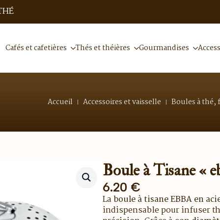
THÉ
Cafés et cafetières
Thés et théières
Gourmandises
Access
Accueil
Accessoires et vaisselle
Boules à thé, f
Boule à Tisane « e
6.20
€
La
boule à tisane EBBA en aci
indispensable pour infuser th