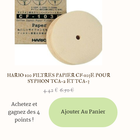
HARIO 100 FILTRES PAPIER CF‑103E POUR
SYPHON TCA-2 ET TCA-3
4.42
€
6.50
€
Le
Le
prix
prix
Achetez et
initial
actuel
Ajouter Au Panier
gagnez des 4
était :
est :
6.50 €.
4.42 €.
points !