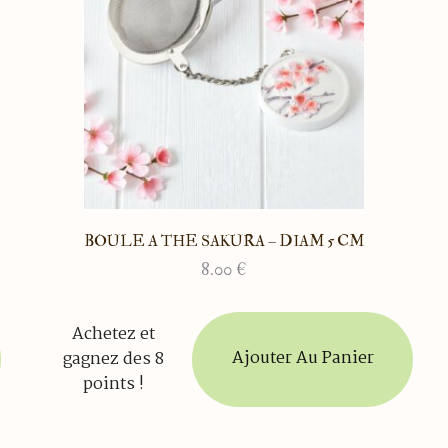
BOULE A THE SAKURA – DIAM 5 CM
8.00
€
Achetez et
Ajouter Au Panier
gagnez des 8
points !