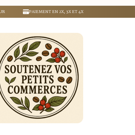
UR
PAIEMENT EN 2X, 3X ET 4X