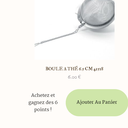
BOULE A THÉ 6.5 CM 41518
6.00
€
Achetez et
Ajouter Au Panier
gagnez des 6
points !