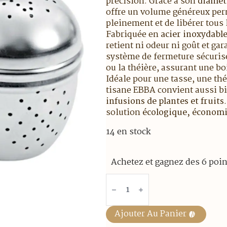
précision. Grâce à son
diamèt
offre un volume généreux perm
pleinement et de libérer tous
Fabriquée en
acier inoxydable
retient ni odeur ni goût et ga
système de fermeture sécurisé 
ou la théière, assurant une b
Idéale pour une tasse, une thé
tisane EBBA convient aussi b
infusions de plantes et fruits
solution
écologique, économi
14 en stock
Achetez et gagnez des 6 poin
quantité
de
Boule
à
tisane
Ajouter Au Panier
"EBBA"
5,5