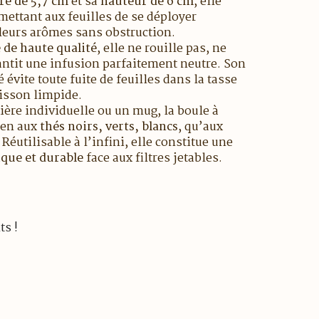
re de 5,7 cm
et sa
hauteur de 6 cm
, elle
ettant aux feuilles de se déployer
 leurs arômes sans obstruction.
 de haute qualité
, elle ne rouille pas, ne
rantit une infusion parfaitement neutre. Son
évite toute fuite de feuilles dans la tasse
oisson limpide.
ière individuelle ou un mug, la boule à
ien aux
thés noirs, verts, blancs
, qu’aux
. Réutilisable à l’infini, elle constitue une
que et durable
face aux filtres jetables.
ts !