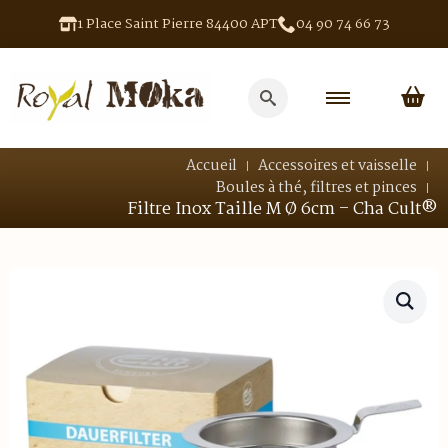
1 Place Saint Pierre 84400 APT
04 90 74 66 73
Search
for:
Accueil
Accessoires et vaisselle
Boules à thé, filtres et pinces
Filtre Inox Taille M Ø 6cm – Cha Cult®