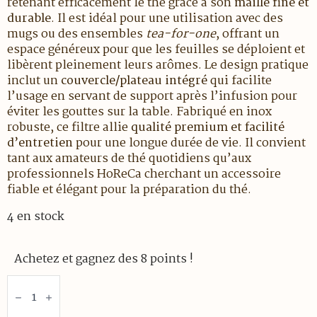
retenant efficacement le thé grâce à son
maille fine et
durable
. Il est idéal pour une utilisation avec des
mugs ou des ensembles
tea-for-one
, offrant un
espace généreux pour que les feuilles se déploient et
libèrent pleinement leurs arômes. Le design pratique
inclut un
couvercle/plateau intégré
qui facilite
l’usage en servant de support après l’infusion pour
éviter les gouttes sur la table. Fabriqué en inox
robuste, ce filtre allie
qualité premium et facilité
d’entretien
pour une longue durée de vie. Il convient
tant aux amateurs de thé quotidiens qu’aux
professionnels HoReCa cherchant un accessoire
fiable et élégant pour la préparation du thé.
4 en stock
Achetez et gagnez des 8 points !
quantité
de
Filtre
inox