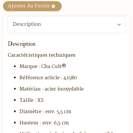
XS
Ajouter Au Panier
Ø
5
cm
–
Cha
Cult®
Description
Caractéristiques techniques
Marque : Cha Cult®
Référence article : 41580
Matériau : acier inoxydable
Taille : XS
Diamètre : env. 5,5 cm
Hauteur : env. 6,5 cm