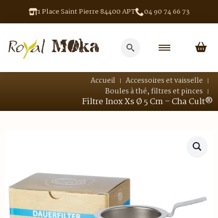
1 Place Saint Pierre 84400 APT
04 90 74 66 73
Search
for:
Accueil
Accessoires et vaisselle
Boules à thé, filtres et pinces
Filtre Inox Xs Ø 5 Cm – Cha Cult®