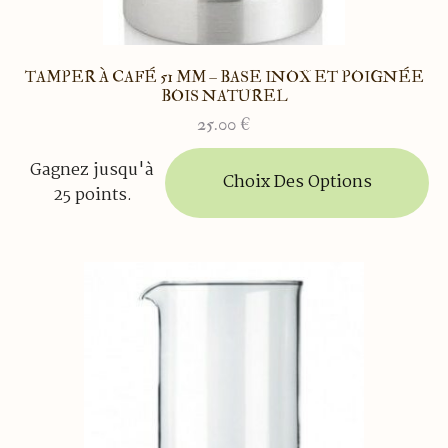
TAMPER À CAFÉ 51 MM – BASE INOX ET POIGNÉE
BOIS NATUREL
25.00
€
Ce
Gagnez jusqu'à
produit
Choix Des Options
25 points.
a
plusieurs
variations.
Les
options
peuvent
être
choisies
sur
la
page
du