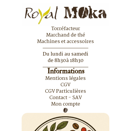
la
page
du
produit
Torréfacteur
Marchand de thé
Machines et accessoires
Du lundi au samedi
de 8h30à 18h30
Informations
Mentions légales
CGV
CGV Particulières
Contact - SAV
Mon compte