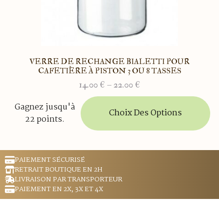
produit
VERRE DE RECHANGE BIALETTI POUR
CAFETIÈRE À PISTON 3 OU 8 TASSES
14.00
€
–
22.00
€
Plage
de
Ce
Gagnez jusqu'à
prix :
produit
Choix Des Options
22 points.
14.00 €
a
à
plusieurs
22.00 €
variations.
Les
PAIEMENT SÉCURISÉ
options
RETRAIT BOUTIQUE EN 2H
peuvent
LIVRAISON PAR TRANSPORTEUR
être
PAIEMENT EN 2X, 3X ET 4X
choisies
sur