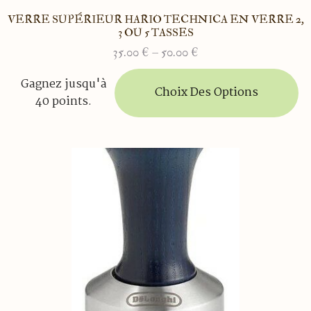
VERRE SUPÉRIEUR HARIO TECHNICA EN VERRE 2,
3 OU 5 TASSES
35.00
€
–
50.00
€
Plage
de
Ce
Gagnez jusqu'à
prix :
produit
Choix Des Options
40 points.
35.00 €
a
à
plusieurs
50.00 €
variations.
Les
options
peuvent
être
choisies
sur
la
page
du
produit