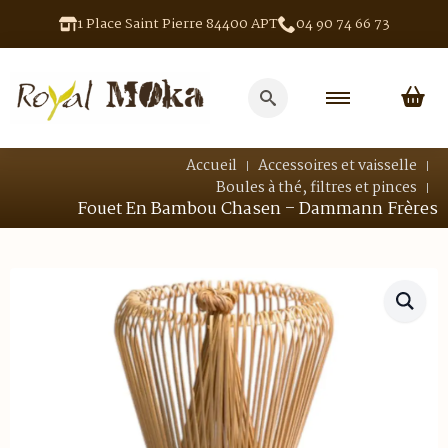
1 Place Saint Pierre 84400 APT
04 90 74 66 73
Search
for:
Accueil
Accessoires et vaisselle
Boules à thé, filtres et pinces
Fouet En Bambou Chasen – Dammann Frères