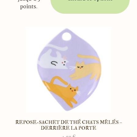
a
à
points.
plusieurs
5.40 €
variations.
Les
options
peuvent
être
choisies
sur
la
page
du
produit
REPOSE-SACHET DE THÉ CHATS MÊLÉS –
DERRIÈRE LA PORTE
4.00
€