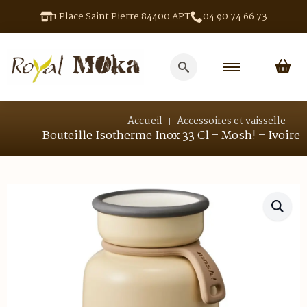
1 Place Saint Pierre 84400 APT
04 90 74 66 73
Search
for:
Accueil
Accessoires et vaisselle
Bouteille Isotherme Inox 33 Cl – Mosh! – Ivoire