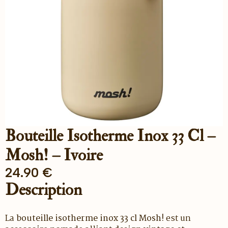
Bouteille Isotherme Inox 33 Cl –
Mosh! – Ivoire
24.90
€
Description
La
bouteille isotherme inox 33 cl Mosh!
est un