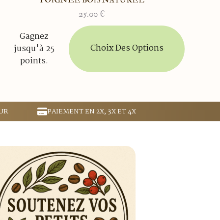
25.00
€
Ce
Gagnez
produit
Choix Des Options
jusqu'à 25
a
points.
plusieurs
variations.
Les
options
peuvent
UR
PAIEMENT EN 2X, 3X ET 4X
être
choisies
sur
la
page
du
produit