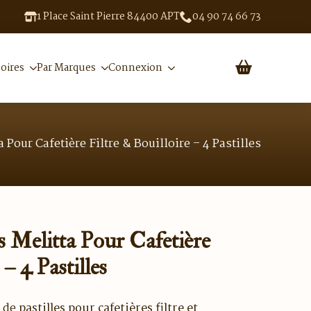
1 Place Saint Pierre 84400 APT
04 90 74 66 73
oires
Par Marques
Connexion
a Pour Cafetière Filtre & Bouilloire – 4 Pastilles
es Melitta Pour Cafetière
– 4 Pastilles
 de
pastilles pour cafetières filtre et