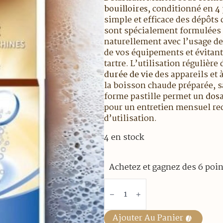
bouilloires
, conditionné en
4 
simple et efficace des dépôts 
sont spécialement formulées p
naturellement avec l’usage de
de vos équipements et évitant 
tartre. L’utilisation régulière
durée de vie
des appareils et 
la boisson chaude préparée, s
forme pastille permet un
dosa
pour un entretien mensuel r
d’utilisation.
4 en stock
Achetez et gagnez des 6 poin
quantité
de
Détartrant
pastilles
Melitta
Ajouter Au Panier
pour