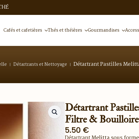
THÉ
Cafés et cafetières
Thés et théières
Gourmandises
Access
Détartrant Pastilles Melitt
elle
Détartrants et Nettoyage
Détartrant Pastill
Filtre & Bouilloire 
5.50
€
Détartrant
Melitta
sous forme