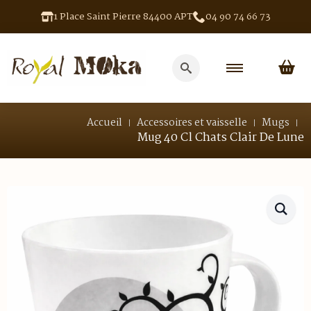
1 Place Saint Pierre 84400 APT
04 90 74 66 73
Search
for:
Accueil
Accessoires et vaisselle
Mugs
Mug 40 Cl Chats Clair De Lune