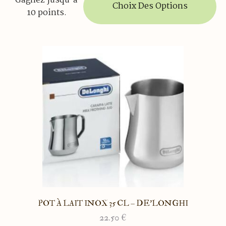
Gagnez jusqu'à
produit
Choix Des Options
10 points.
a
plusieurs
variations.
Les
options
peuvent
être
choisies
sur
la
page
du
produit
POT À LAIT INOX 35 CL – DE’LONGHI
22.50
€