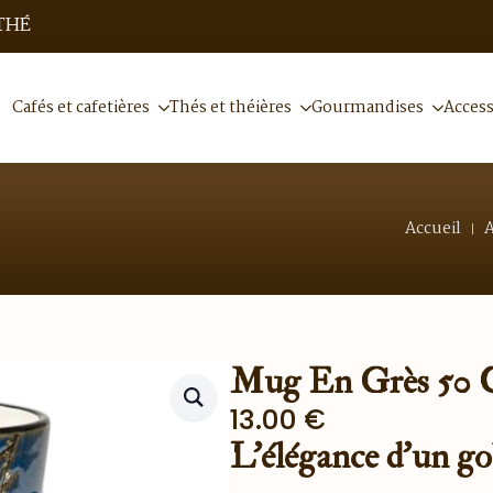
THÉ
Cafés et cafetières
Thés et théières
Gourmandises
Access
Accueil
A
Mug En Grès 50 
13.00
€
L’élégance d’un go