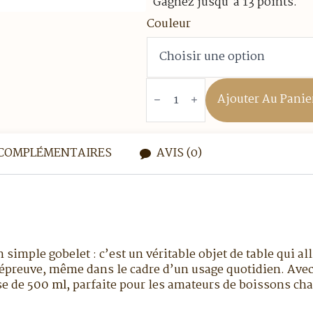
Gagnez jusqu'à 13 points.
Couleur
quantité
de
Ajouter Au Panie
Mug
en
grès
50
cl
COMPLÉMENTAIRES
AVIS (0)
 simple gobelet : c’est un véritable objet de table qui a
ute épreuve, même dans le cadre d’un usage quotidien. Ave
se de
500 ml
, parfaite pour les amateurs de boissons ch