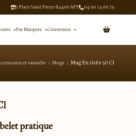
1 Place Saint Pierre 84400 APT
04 90 74 66 73
oires
Par Marques
Connexion
Mug En Grès 50 Cl
ccessoires et vaisselle
Mugs
Cl
belet pratique