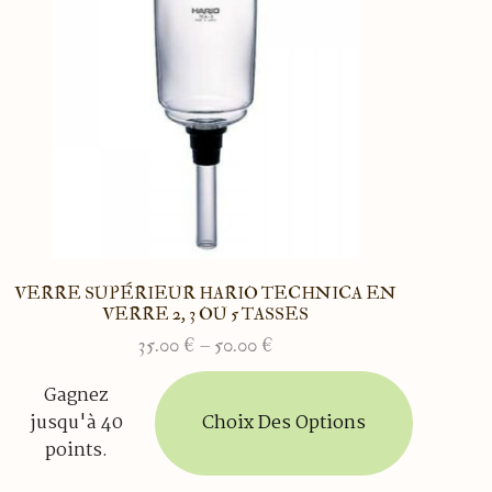
VERRE SUPÉRIEUR HARIO TECHNICA EN
VERRE 2, 3 OU 5 TASSES
35.00
€
–
50.00
€
Plage
de
Ce
Gagnez
prix :
produit
Choix Des Options
jusqu'à 40
35.00 €
a
à
points.
plusieurs
50.00 €
variations.