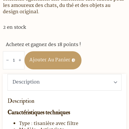
les amoureux des chats, du thé et des objets au
design original.
2 en stock
Achetez et gagnez des 18 points !
quantité
de
Ajouter Au Panier
TISANIERE
"ARTIST
CATS"
-
40
CL
-
Porcelaine
de
Description
Chine
Caractéristiques techniques
Type : tisanière avec filtre