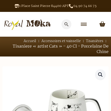
1 Place Saint Pierre 84400 APT
04 90 74 66 73
Search
for:
Accueil
Accessoires et vaisselle
Tisanières
Tisaniere « artist Cats » – 40 Cl – Porcelaine De
Chine