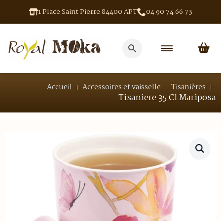
1 Place Saint Pierre 84400 APT
04 90 74 66 73
Search
for:
Accueil
Accessoires et vaisselle
Tisanières
Tisaniere 35 Cl Mariposa