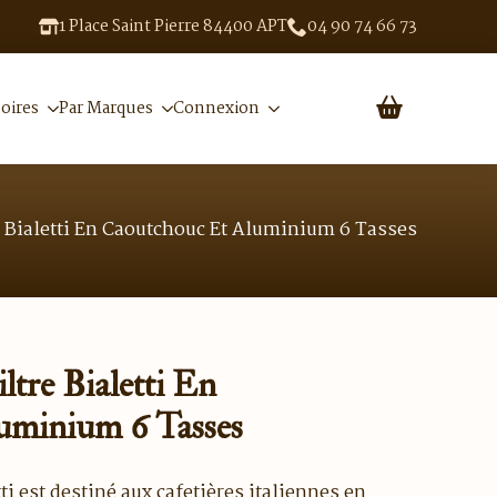
1 Place Saint Pierre 84400 APT
04 90 74 66 73
oires
Par Marques
Connexion
re Bialetti En Caoutchouc Et Aluminium 6 Tasses
ltre Bialetti En
uminium 6 Tasses
i est destiné aux cafetières italiennes en