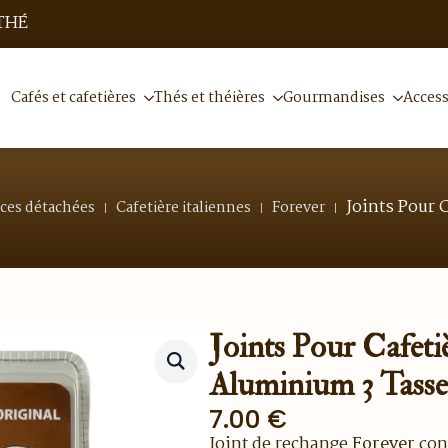
THÉ
Cafés et cafetières
Thés et théières
Gourmandises
Access
Joints Pour 
èces détachées
Cafetière italiennes
Forever
Joints Pour Cafeti
Aluminium 3 Tasse
7.00
€
Joint de rechange
Forever
conç