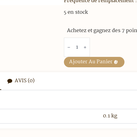
Fréquence de remplacement :
5 en stock
Achetez et gagnez des 7 poin
quantité
de
Joints
Pour
Cafetière
Ajouter Au Panier
Italienne
Forever
Aluminium
3
AVIS (0)
Tasses
0.1 kg