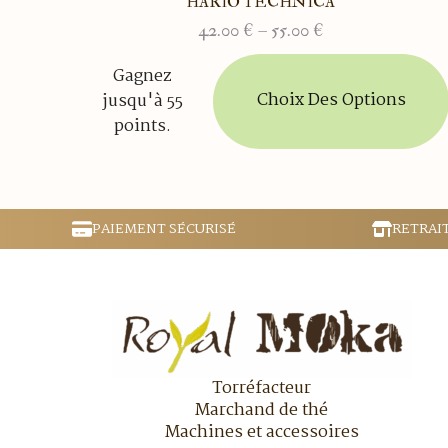
HARIO TECHNICA
42.00
€
–
55.00
€
Plage
de
Ce
Gagnez
prix :
produit
Choix Des Options
jusqu'à 55
42.00 €
a
à
points.
plusieurs
55.00 €
variations.
Les
options
peuvent
PAIEMENT SÉCURISÉ
RETRAI
être
choisies
sur
la
page
du
produit
Torréfacteur
Marchand de thé
Machines et accessoires