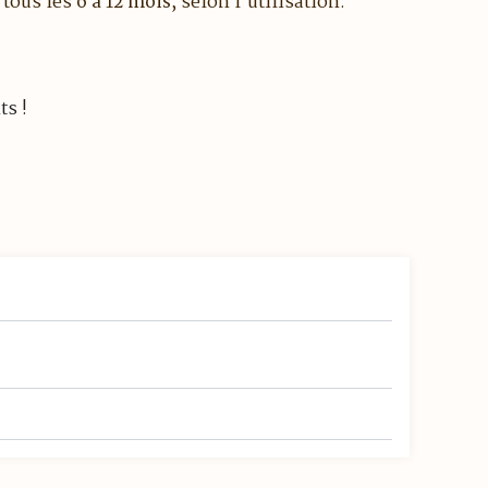
tous les
6 à 12 mois
, selon l’utilisation.
ts !