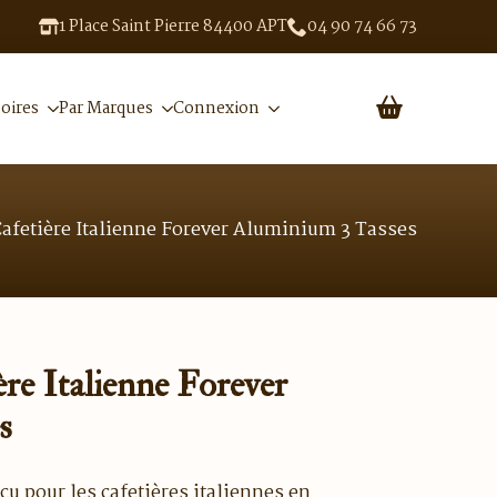
1 Place Saint Pierre 84400 APT
04 90 74 66 73
oires
Par Marques
Connexion
Cafetière Italienne Forever Aluminium 3 Tasses
ère Italienne Forever
s
u pour les cafetières italiennes en