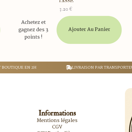
TASSE
3.20
€
Achetez et
Ajouter Au Panier
gagnez des 3
points !
T BOUTIQUE EN 2H
LIVRAISON PAR TRANSPORTE
Informations
Mentions légales
CGV