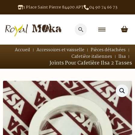
1 Place Saint Pierre 84400 APT
04 90 74 66 73
Search
for:
Accueil
Accessoires et vaisselle
Pièces détachées
Cafetière italiennes
Ilsa
Joints Pour Cafetière Ilsa 2 Tasses