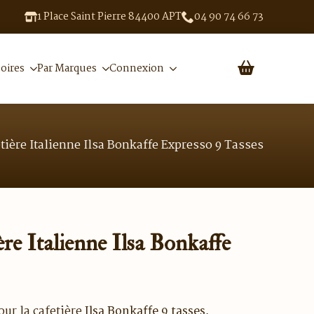
1 Place Saint Pierre 84400 APT
04 90 74 66 73
oires
Par Marques
Connexion
tière Italienne Ilsa Bonkaffe Expresso 9 Tasses
ère Italienne Ilsa Bonkaffe
ur la cafetière
Ilsa Bonkaffe 9 tasses
,