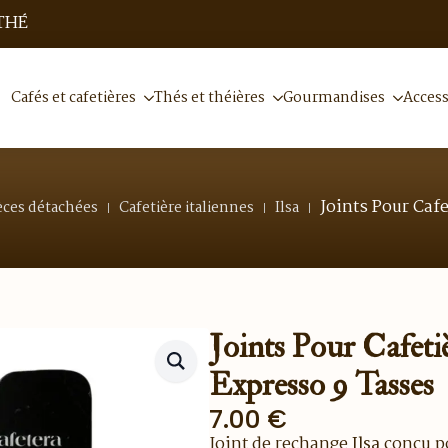
THÉ
Cafés et cafetières
Thés et théières
Gourmandises
Access
Joints Pour Cafe
èces détachées
Cafetière italiennes
Ilsa
Joints Pour Cafeti
Expresso 9 Tasses
7.00
€
Joint de rechange
Ilsa
conçu po