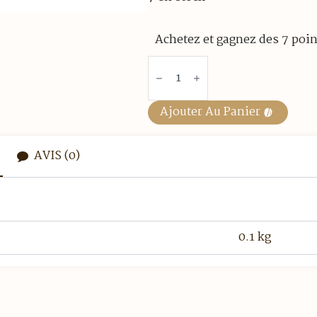
Achetez et gagnez des 7 poin
quantité
de
Joints
Pour
Cafetière
Ajouter Au Panier
Italienne
Ilsa
Bonkaffe
Expresso
AVIS (0)
9
Tasses
0.1 kg