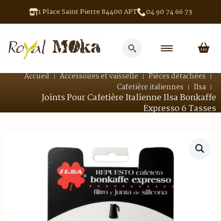
1 Place Saint Pierre 84400 APT
04 90 74 66 73
Search
for:
Accueil
Accessoires et vaisselle
Pièces détachées
Cafetière italiennes
Ilsa
Joints Pour Cafetière Italienne Ilsa Bonkaffe
Expresso 6 Tasses