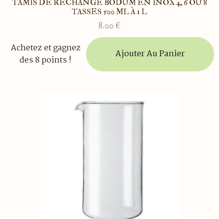
TAMIS DE RECHANGE BODUM EN INOX 4, 6 OU 8
TASSES 500 ML À 1 L
8.00
€
Achetez et gagnez
Ajouter Au Panier
des 8 points !