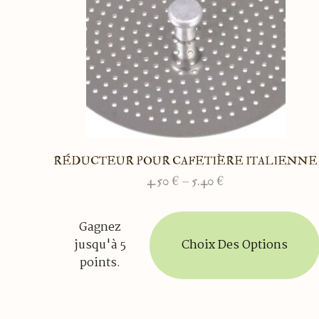
RÉDUCTEUR POUR CAFETIÈRE ITALIENNE
4.50
€
–
5.40
€
Plage
de
Ce
prix :
Gagnez
produit
4.50 €
Choix Des Options
jusqu'à 5
à
a
points.
5.40 €
plusieurs
variations.
Les
options