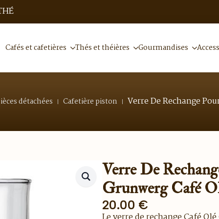
THÉ
Cafés et cafetières
Thés et théières
Gourmandises
Access
Verre De Rechange Pour
ièces détachées
Cafetière piston
Verre De Rechange
Grunwerg Café Ol
20.00
€
Le verre de rechange Café Olé