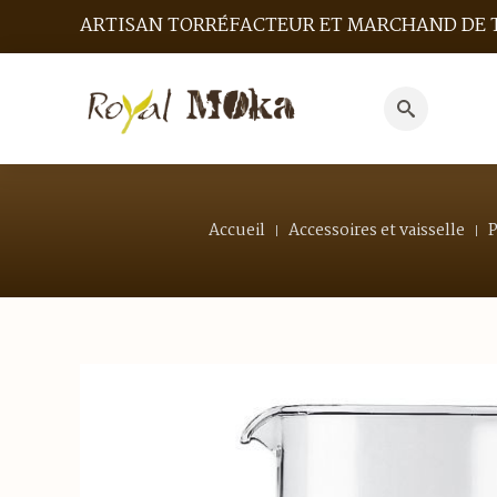
ARTISAN TORRÉFACTEUR ET MARCHAND DE 
Search
for:
Accueil
Accessoires et vaisselle
P