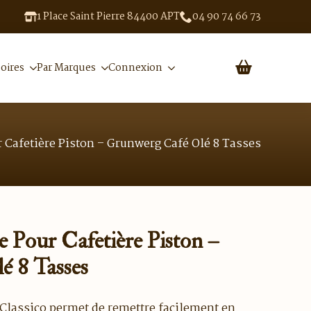
1 Place Saint Pierre 84400 APT
04 90 74 66 73
oires
Par Marques
Connexion
 Cafetière Piston – Grunwerg Café Olé 8 Tasses
 Pour Cafetière Piston –
é 8 Tasses
 Classico permet de remettre facilement en