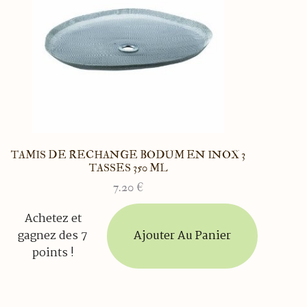
TAMIS DE RECHANGE BODUM EN INOX 3
TASSES 350 ML
7.20
€
Achetez et
Ajouter Au Panier
gagnez des 7
points !