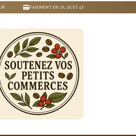
UR
PAIEMENT EN 2X, 3X ET 4X