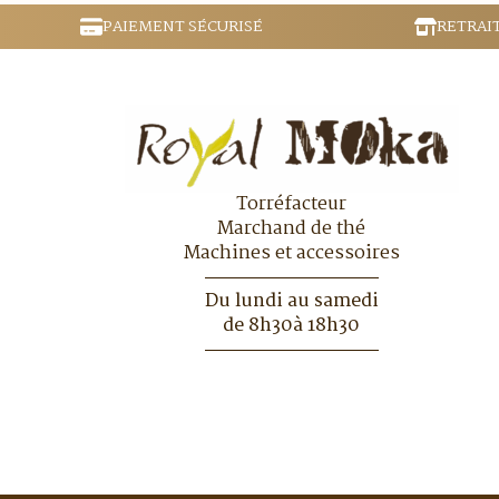
peuvent
PAIEMENT SÉCURISÉ
RETRAI
être
choisies
sur
la
page
du
produit
Torréfacteur
Marchand de thé
Machines et accessoires
Du lundi au samedi
de 8h30à 18h30