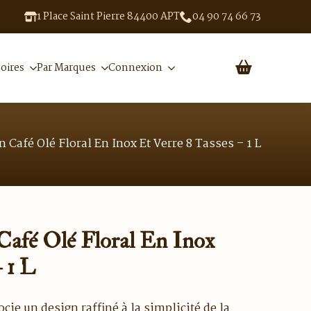
1 Place Saint Pierre 84400 APT
04 90 74 66 73
oires
Par Marques
Connexion
n Café Olé Floral En Inox Et Verre 8 Tasses – 1 L
 Café Olé Floral En Inox
– 1 L
cie un design raffiné à la simplicité de la