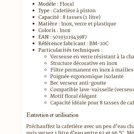
Modèle :
Floral
Type :
Cafetière à piston
Capacité :
8 tasses (1 litre)
Matière :
Inox, verre et plastique
Coloris :
Inox
EAN :
5019311943987
Référence fabricant :
BM-10C
Particularités techniques :
Verseuse en verre résistant à la ch
Structure décorative en inox
Filtre permanent en inox à mailles
Poignée ergonomique isolante
Bec verseur anti-goutte
Compatible lave-vaisselle (verseuse
Motif floral élégant
Capacité idéale pour 8 tasses de ca
Entretien et utilisation
Préchauffez la cafetière avec un peu d’eau c
puis versez
1 litre d’eau entre 92 et 96 °C
. Mé