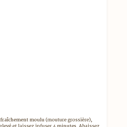
é fraîchement moulu
(mouture grossière),
elevé et laissez infuser
4 minutes
. Abaissez