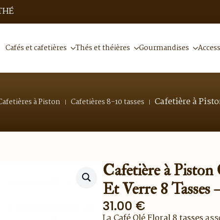
THÉ
Cafés et cafetières
Thés et théières
Gourmandises
Access
Cafetière à Pisto
Cafetières à Piston
Cafetières 8-10 tasses
Cafetière à Piston
Et Verre 8 Tasses 
31.00
€
La
Café Olé Floral 8 tasses
asso