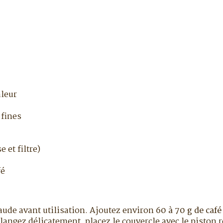
aleur
 fines
 et filtre)
fé
haude avant utilisation. Ajoutez environ
60 à 70 g de caf
langez délicatement, placez le couvercle avec le piston r