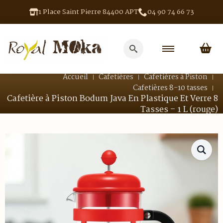
1 Place Saint Pierre 84400 APT
04 90 74 66 73
Search
for:
Accueil
Cafetières
Cafetières à Piston
Cafetières 8-10 tasses
Cafetière à Piston Bodum Java En Plastique Et Verre 8
Tasses – 1 L (rouge)