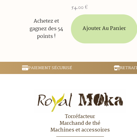
54.00
€
Achetez et
Ajouter Au Panier
gagnez des 54
points !
PAIEMENT SÉCURISÉ
RETRAI
Torréfacteur
Marchand de thé
Machines et accessoires