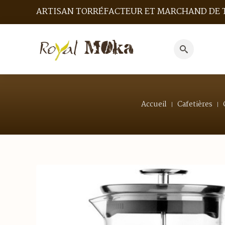
ARTISAN TORRÉFACTEUR ET MARCHAND DE 
Search
for:
Accueil
Cafetières