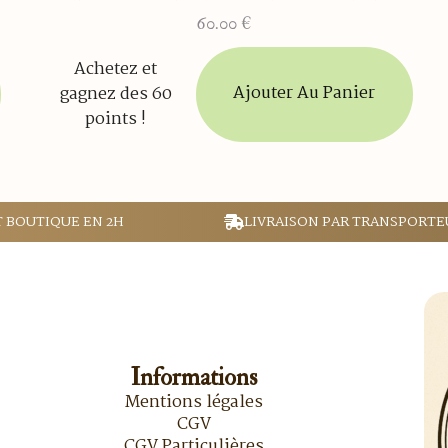
60.00
€
Achetez et
Ajouter Au Panier
gagnez des 60
points !
T BOUTIQUE EN 2H
LIVRAISON PAR TRANSPORTE
Informations
Mentions légales
CGV
CGV Particulières