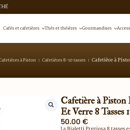
THÉ
Cafés et cafetières
Thés et théières
Gourmandises
Access
Cafetière à Pisto
Cafetières à Piston
Cafetières 8-10 tasses
Cafetière à Piston 
Et Verre 8 Tasses 
50.00
€
La
Bialetti Preziosa 8 tasses
es