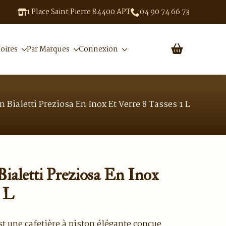
1 Place Saint Pierre 84400 APT
04 90 74 66 73
oires
Par Marques
Connexion
n Bialetti Preziosa En Inox Et Verre 8 Tasses 1 L
Bialetti Preziosa En Inox
1 L
t une cafetière à piston élégante conçue