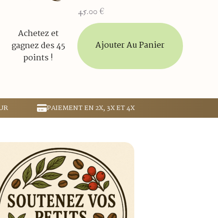
45.00
€
Achetez et
Ajouter Au Panier
gagnez des 45
points !
UR
PAIEMENT EN 2X, 3X ET 4X