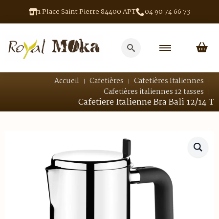
1 Place Saint Pierre 84400 APT
04 90 74 66 73
Search
for:
Accueil
Cafetières
Cafetières Italiennes
Cafetières italiennes 12 tasses
Cafetiere Italienne Bra Bali 12/14 T