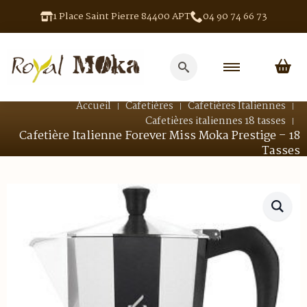
1 Place Saint Pierre 84400 APT
04 90 74 66 73
Search
for:
Accueil
Cafetières
Cafetières Italiennes
Cafetières italiennes 18 tasses
Cafetière Italienne Forever Miss Moka Prestige – 18
Tasses