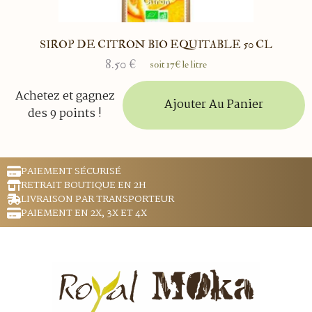
SIROP DE CITRON BIO EQUITABLE 50 CL
8.50
€
soit 17€ le litre
Achetez et gagnez
Ajouter Au Panier
des 9 points !
PAIEMENT SÉCURISÉ
RETRAIT BOUTIQUE EN 2H
LIVRAISON PAR TRANSPORTEUR
PAIEMENT EN 2X, 3X ET 4X