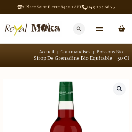
1 Place Saint Pierre 84400 APT
04 90 74 66 73
Search
for:
Accueil
Gourmandises
Boissons Bio
Sirop De Grenadine Bio Équitable – 50 Cl