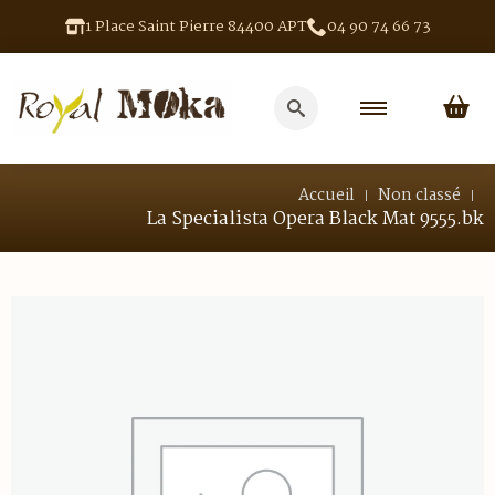
1 Place Saint Pierre 84400 APT
04 90 74 66 73
Search
for:
Accueil
Non classé
La Specialista Opera Black Mat 9555.bk