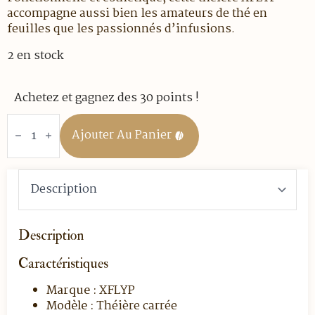
accompagne aussi bien les amateurs de thé en
feuilles que les passionnés d’infusions.
2 en stock
Achetez et gagnez des 30 points !
quantité
de
Ajouter Au Panier
Théière
carrée
en
verre
borosilicate
750
ml
avec
infuseur
Description
Caractéristiques
Marque :
XFLYP
Modèle :
Théière carrée