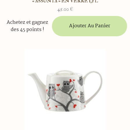
« ASSUNTA » EN VERRE 1,5 L
45.00
€
Achetez et gagnez
Ajouter Au Panier
des 45 points !