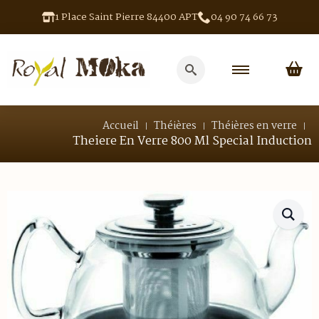
1 Place Saint Pierre 84400 APT
04 90 74 66 73
Search
for:
Accueil
Théières
Théières en verre
Theiere En Verre 800 Ml Special Induction