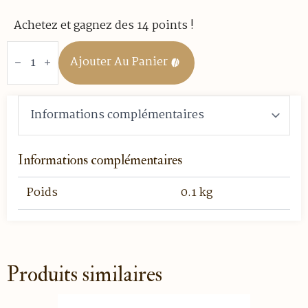
Achetez et gagnez des 14 points !
quantité
de
Ajouter Au Panier
Rooibos
-
Oriental
-
Boite
de
25
sachets
Informations complémentaires
Poids
0.1 kg
Produits similaires