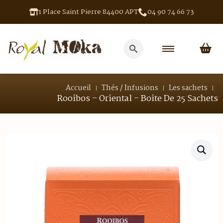
1 Place Saint Pierre 84400 APT
04 90 74 66 73
Search
for:
Accueil
Thés / Infusions
Les sachets
Rooibos – Oriental – Boite De 25 Sachets