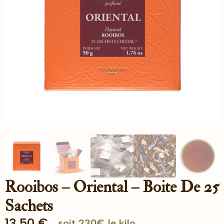
Rooibos – Oriental – Boite De 25
Sachets
13.50
€
soit 230€ le kilo