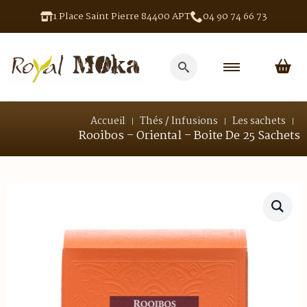
1 Place Saint Pierre 84400 APT
04 90 74 66 73
Search
for:
Accueil
Thés / Infusions
Les sachets
Rooibos – Oriental – Boite De 25 Sachets