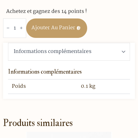
Achetez et gagnez des 14 points !
quantité
de
Ajouter Au Panier
Rooibos
-
Oriental
-
Boite
de
25
sachets
Informations complémentaires
Poids
0.1 kg
Produits similaires