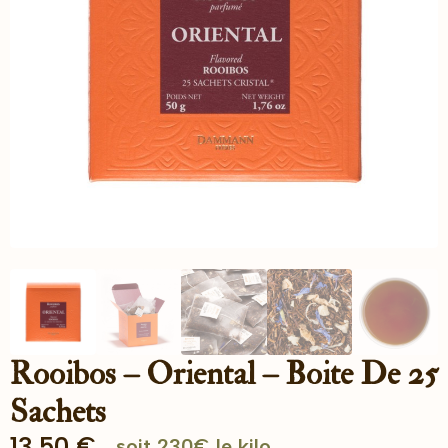
Rooibos – Oriental – Boite De 25
Sachets
13.50
€
soit 230€ le kilo