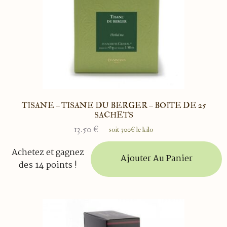
TISANE – TISANE DU BERGER – BOITE DE 25
SACHETS
13.50
€
soit 300€ le kilo
Achetez et gagnez
Ajouter Au Panier
des 14 points !