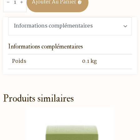
Ajouter Au Panier
Thé
noir
-
Jardin
Bleu
-
Boite
de
25
Informations complémentaires
sachets
Poids
0.1 kg
Produits similaires