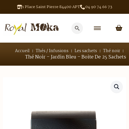
1 Place Saint Pierre 84400 APT
04 90 74 66 73
Search
for:
Accueil
Thés / Infusions
Les sachets
Thé noir
Thé Noir – Jardin Bleu – Boite De 25 Sachets