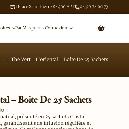
1 Place Saint Pierre 84400 APT
04 90 74 66 73
oires
Par Marques
Connexion
Thé Vert – L’oriental – Boite De 25 Sachets
ert
tal – Boite De 25 Sachets
lo
matisé
, présenté en
25 sachets Cristal
t
, garantissant une infusion régulière et