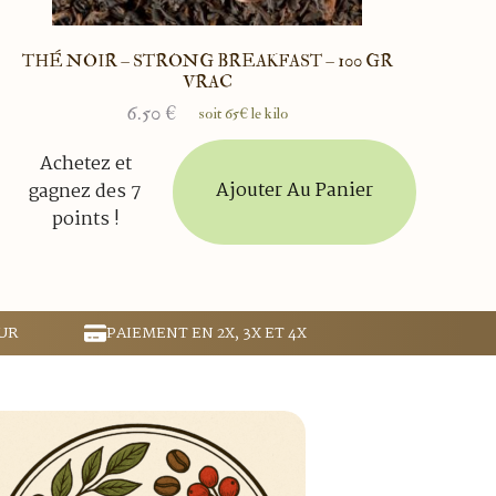
THÉ NOIR – STRONG BREAKFAST – 100 GR
VRAC
6.50
€
soit 65€ le kilo
Achetez et
Ajouter Au Panier
gagnez des 7
points !
UR
PAIEMENT EN 2X, 3X ET 4X