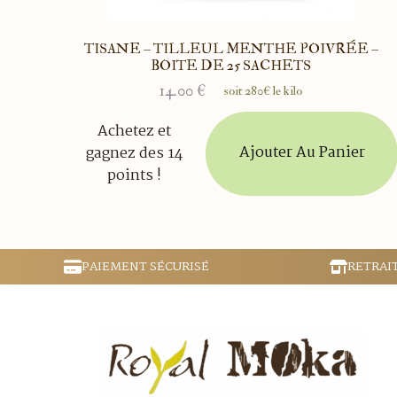
TISANE – TILLEUL MENTHE POIVRÉE –
BOITE DE 25 SACHETS
14.00
€
soit 280€ le kilo
Achetez et
Ajouter Au Panier
gagnez des 14
points !
PAIEMENT SÉCURISÉ
RETRAI