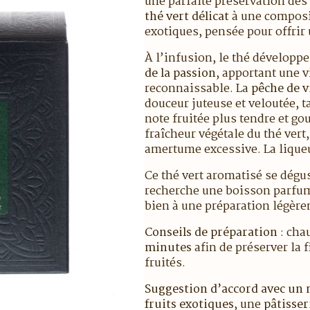
une parfaite préservation de
thé vert délicat
à une composit
exotiques, pensée pour offrir 
À l’infusion, le thé dévelop
de la passion
, apportant une 
reconnaissable. La
pêche de v
douceur juteuse et veloutée, t
note fruitée plus tendre et g
fraîcheur végétale du thé vert
amertume excessive. La liqueur
Ce thé vert aromatisé se dégu
recherche une boisson parfumé
bien à une préparation légère
Conseils de préparation
: cha
minutes
afin de préserver la f
fruités.
Suggestion d’accord avec un
fruits exotiques
, une
pâtisser