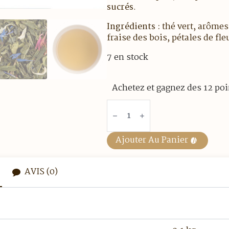
sucrés
.
Ingrédients :
thé vert, arômes 
fraise des bois, pétales de fle
7 en stock
Achetez et gagnez des 12 poi
quantité
de
Thé
vert
-
Ajouter Au Panier
l'Oriental
-
Boite
de
AVIS (0)
25
sachets