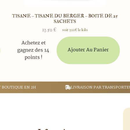
TISANE – TISANE DU BERGER – BOITE DE 25
SACHETS
13.50
€
soit 300€ le kilo
Achetez et
Ajouter Au Panier
gagnez des 14
points !
T BOUTIQUE EN 2H
LIVRAISON PAR TRANSPORTE