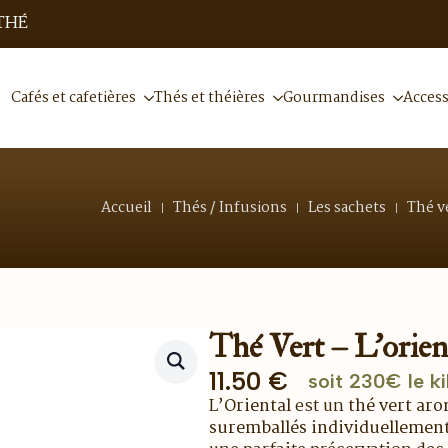
THÉ
Cafés et cafetières
Thés et théières
Gourmandises
Access
Accueil
Thés / Infusions
Les sachets
Thé v
Thé Vert – L’orien
11.50
€
soit 230€ le ki
L’
Oriental
est un
thé vert aro
suremballés individuellemen