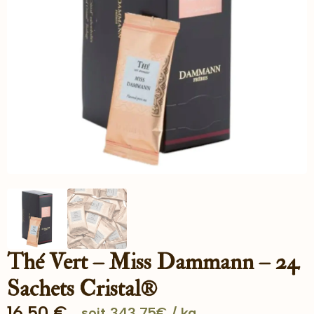
Thé Vert – Miss Dammann – 24
Sachets Cristal®
16.50
€
soit 343.75€ / kg