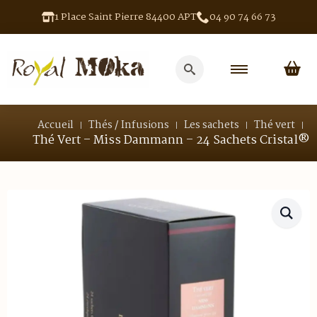
1 Place Saint Pierre 84400 APT
04 90 74 66 73
Search
for:
Accueil
Thés / Infusions
Les sachets
Thé vert
Thé Vert – Miss Dammann – 24 Sachets Cristal®