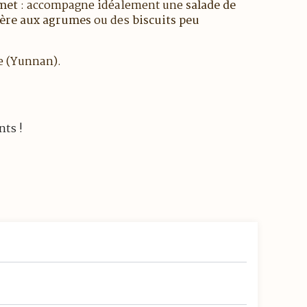
 met
: accompagne idéalement une
salade de
gère aux agrumes
ou des
biscuits peu
e (Yunnan).
nts !