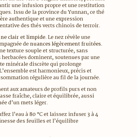
ntir une infusion propre et une restitution
ques. Issu de la province du Yunnan, ce thé
ctère authentique et une expression
ntative des thés verts chinois de terroir.
une clair et limpide
. Le nez révèle une
ompagnée de
nuances légèrement fruitées
.
ne texture souple et structurée, sans
 herbacées dominent, soutenues par une
te minérale discrète qui prolonge
 L’ensemble est harmonieux, précis et
nsommation régulière au fil de la journée.
ment aux amateurs de profils purs et non
sse fraîche, claire et équilibrée, aussi
ée d’un mets léger.
uffez l’eau à
80 °C
et laissez infuser
3 à 4
inesse des feuilles et l’équilibre