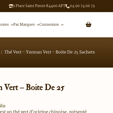
1 Place Saint Pierre 84400 APT
04 90 74 66 73
oires
Par Marques
Connexion
Thé Vert – Yunnan Vert – Boite De 25 Sachets
 Vert – Boite De 25
ilo
est un thé vert d’origine chinoise, présenté