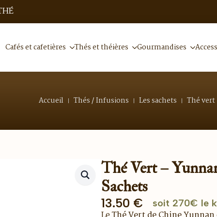
THÉ
Cafés et cafetières
Thés et théières
Gourmandises
Access
Accueil
Thés / Infusions
Les sachets
Thé vert
Thé Vert – Yunnan
Sachets
13.50
€
soit 270€ le k
Le
Thé Vert de Chine Yunnan