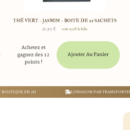
THÉ VERT – JASMIN – BOITE DE 25 SACHETS
11.50
€
soit 230€ le kilo
Achetez et
Ajouter Au Panier
gagnez des 12
points !
T BOUTIQUE EN 2H
LIVRAISON PAR TRANSPORTE