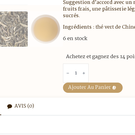
Suggestion d’accord avec un
fruits frais
, une
pâtisserie lé
sucrés
.
Ingrédients :
thé vert de Chin
6 en stock
Achetez et gagnez des 14 poi
quantité
de
Thé
vert
-
Ajouter Au Panier
Yunnan
Vert
-
Boite
AVIS (0)
de
25
sachets