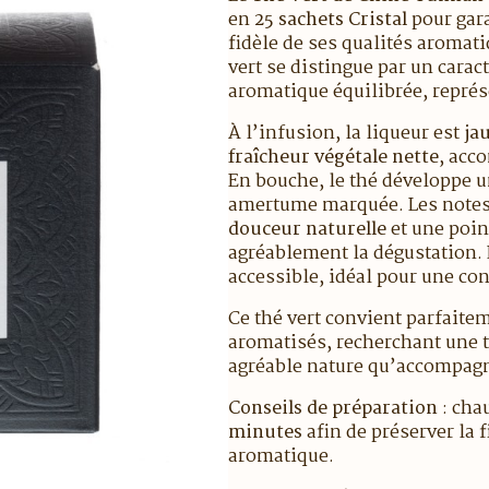
en
25 sachets Cristal
pour gara
fidèle de ses qualités aromati
vert se distingue par un cara
aromatique équilibrée, représe
À l’infusion, la liqueur est
ja
fraîcheur végétale nette
, acc
En bouche, le thé développe u
amertume marquée. Les notes
douceur naturelle
et une poin
agréablement la dégustation.
accessible, idéal pour une co
Ce thé vert convient parfaite
aromatisés, recherchant une ta
agréable nature qu’accompagn
Conseils de préparation
: cha
minutes
afin de préserver la f
aromatique.