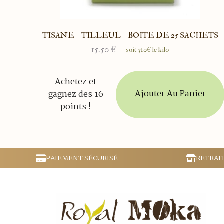
TISANE – TILLEUL – BOITE DE 25 SACHETS
15.50
€
soit 310€ le kilo
Achetez et
Ajouter Au Panier
gagnez des 16
points !
PAIEMENT SÉCURISÉ
RETRAI