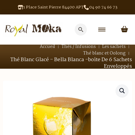
1 Place Saint Pierre 84400 APT
04 90 74 66 73
Search
for:
Accueil
Thés / Infusions
Les sachets
Thé blanc et Oolong
Thé Blanc Glacé – Bella Blanca -boite De 6 Sachets
Enveloppés