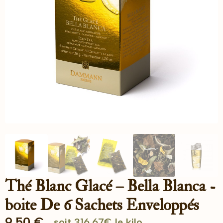
Thé Blanc Glacé – Bella Blanca -
boite De 6 Sachets Enveloppés
9.50
€
soit 316.67€ le kilo