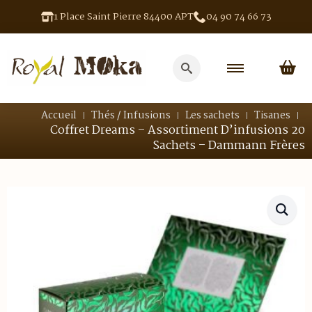
1 Place Saint Pierre 84400 APT
04 90 74 66 73
Search
for:
Accueil
Thés / Infusions
Les sachets
Tisanes
Coffret Dreams – Assortiment D’infusions 20
Sachets – Dammann Frères