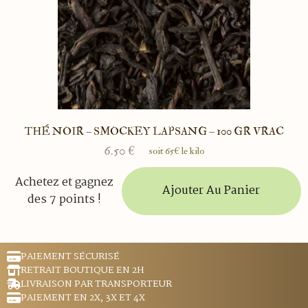
THÉ NOIR – SMOCKEY LAPSANG – 100 GR VRAC
6.50
€
soit 65€ le kilo
Achetez et gagnez
Ajouter Au Panier
des 7 points !
PAIEMENT SÉCURISÉ
RETRAIT BOUTIQUE EN 2H
LIVRAISON PAR TRANSPORTEUR
PAIEMENT EN 2X, 3X ET 4X