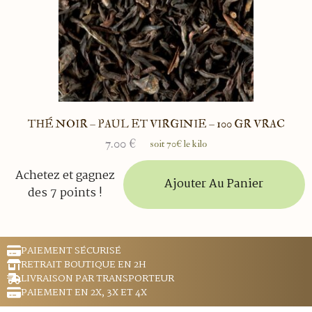
THÉ NOIR – PAUL ET VIRGINIE – 100 GR VRAC
7.00
€
soit 70€ le kilo
Achetez et gagnez
Ajouter Au Panier
des 7 points !
PAIEMENT SÉCURISÉ
RETRAIT BOUTIQUE EN 2H
LIVRAISON PAR TRANSPORTEUR
PAIEMENT EN 2X, 3X ET 4X