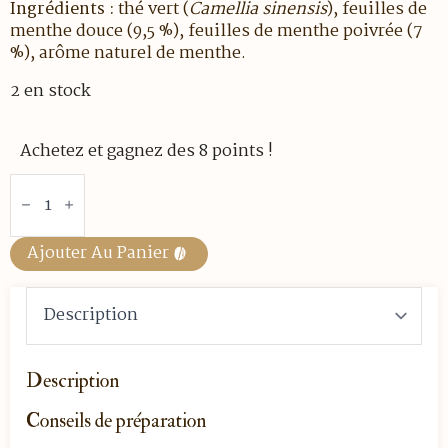
Ingrédients :
thé vert (
Camellia sinensis
), feuilles de
menthe douce (9,5 %), feuilles de menthe poivrée (7
%), arôme naturel de menthe.
2 en stock
Achetez et gagnez des 8 points !
quantité
de
THE
GLACE
-
Ajouter Au Panier
TOUAREG
-
BOITE
6
SACHETS
Description
Conseils de préparation