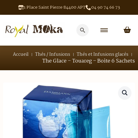
1 Place Saint Pierre 84400 APT
04 90 74 66 73
Search
for:
Accueil
Thés / Infusions
Thés et Infusions glacés
The Glace – Touareg – Boite 6 Sachets