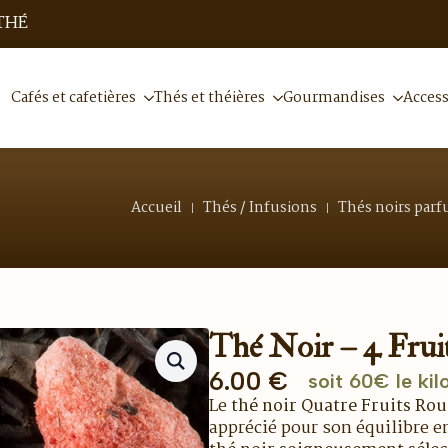
THÉ
Cafés et cafetières
Thés et théières
Gourmandises
Access
Accueil
Thés / Infusions
Thés noirs par
Thé Noir – 4 Frui
6.00
€
soit 60€ le kil
Le
thé noir Quatre Fruits Ro
apprécié pour son équilibre e