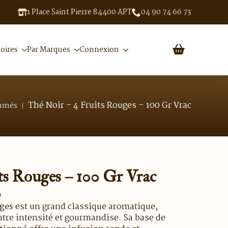
1 Place Saint Pierre 84400 APT
04 90 74 66 73
oires
Par Marques
Connexion
Thé Noir – 4 Fruits Rouges – 100 Gr Vrac
fumés
ts Rouges – 100 Gr Vrac
o
uges
est un grand classique aromatique,
ntre intensité et gourmandise. Sa base de