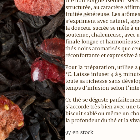
thé noir soigneusement séle
structurée, au caractère affir
fruitée généreuse. Les arôme
s’expriment avec naturel, ap
la douceur sucrée se mêle à une
soutenue, chaleureuse, avec u
finale longue et harmonieuse.
thés noirs aromatisés que ce
réconfortante et expressive à
Pour la
préparation
, utilise
2 
°C
. Laisse infuser
4 à 5 minut
toute sa richesse sans dévelo
temps d’infusion selon l’inte
Ce thé se déguste parfaiteme
s’accorde très bien avec
une t
biscuit sablé
ou même un
cho
la profondeur du thé et la viva
97 en stock