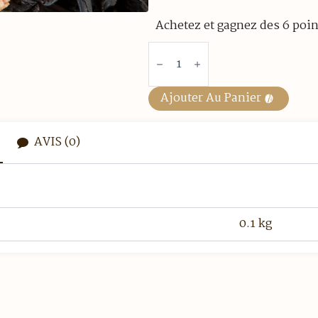
Achetez et gagnez des 6 poin
quantité
de
Thé
noir
-
Ajouter Au Panier
4
Fruits
Rouges
-
AVIS (0)
100
gr
vrac
0.1 kg