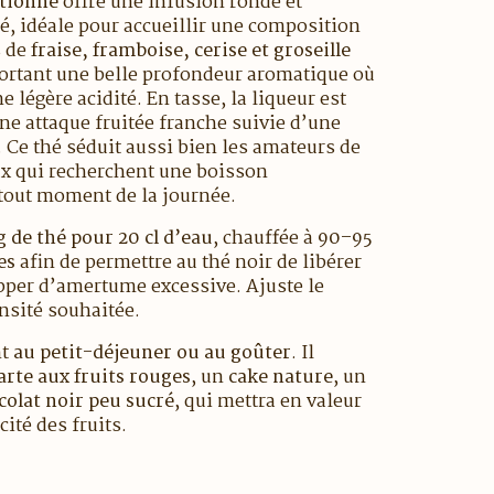
ctionné
offre une infusion ronde et
mé, idéale pour accueillir une composition
s de
fraise, framboise, cerise et groseille
portant une belle profondeur aromatique où
 légère acidité. En tasse, la liqueur est
ne attaque fruitée franche suivie d’une
 Ce thé séduit aussi bien les amateurs de
ux qui recherchent une boisson
 tout moment de la journée.
g de thé pour 20 cl d’eau
, chauffée à
90–95
es
afin de permettre au thé noir de libérer
pper d’amertume excessive. Ajuste le
nsité souhaitée.
nt
au petit-déjeuner ou au goûter
. Il
arte aux fruits rouges
, un
cake nature
, un
colat noir peu sucré
, qui mettra en valeur
cité des fruits.