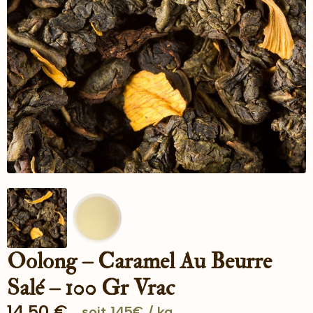
Oolong – Caramel Au Beurre
Salé – 100 Gr Vrac
14.50
€
soit 145€ / kg