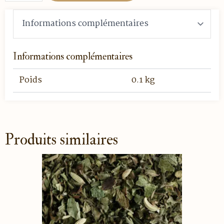
Caramel
au
Beurre
Salé
-
100
gr
Informations complémentaires
vrac
Poids
0.1 kg
Produits similaires