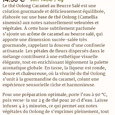
Le
thé Oolong Caramel au Beurre Salé
est une
création gourmande et délicieusement équilibrée,
élaborée sur une
base de thé Oolong (Camellia
sinensis)
aux notes naturellement
veloutées et
végétales
. À cette base subtilement parfumée
s’ajoute un
arôme de caramel au beurre salé
, qui
apporte une dimension sucrée-salée très
gourmande, rappelant la douceur d’une confiserie
artisanale. Les
pétales de fleurs
dispersés dans le
mélange contribuent à une esthétique visuelle
élégante, tout en enrichissant légèrement la palette
aromatique globale. En tasse, la liqueur est
ronde,
douce et chaleureuse
, où la vivacité du thé Oolong
s’unit à la gourmandise du caramel, créant une
expérience sensorielle riche et harmonieuse.
Pour une
préparation optimale
, porte l’eau à
90 °C
,
puis verse-la sur
2 g de thé pour 20 cl d’eau
. Laisse
infuser
4 à 5 minutes
, ce qui permet aux notes
végétales du Oolong de s’exprimer pleinement, tout