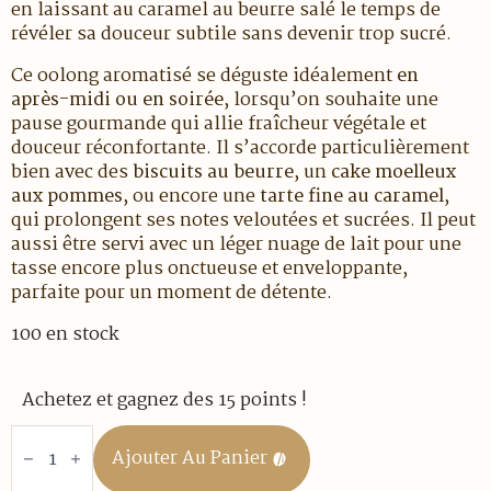
en laissant au caramel au beurre salé le temps de
révéler sa douceur subtile sans devenir trop sucré.
Ce oolong aromatisé se déguste idéalement
en
après-midi ou en soirée
, lorsqu’on souhaite une
pause gourmande qui allie fraîcheur végétale et
douceur réconfortante. Il s’accorde particulièrement
bien avec des
biscuits au beurre
, un
cake moelleux
aux pommes
, ou encore une
tarte fine au caramel
,
qui prolongent ses notes veloutées et sucrées. Il peut
aussi être servi avec un léger nuage de lait pour une
tasse encore plus onctueuse et enveloppante,
parfaite pour un moment de détente.
100 en stock
Achetez et gagnez des 15 points !
quantité
de
Ajouter Au Panier
Oolong
-