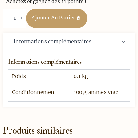
Achetez et gagnez des 11 points !
quantité
de
Ajouter Au Panier
Oolong
-
Exotic
-
100
gr
vrac
Informations complémentaires
Poids
0.1 kg
Conditionnement
100 grammes vrac
Produits similaires