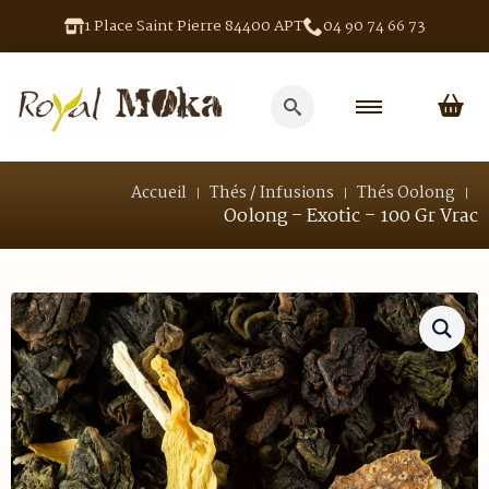
1 Place Saint Pierre 84400 APT
04 90 74 66 73
Search
for:
Accueil
Thés / Infusions
Thés Oolong
Oolong – Exotic – 100 Gr Vrac