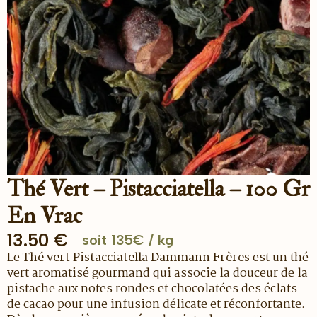
Thé Vert – Pistacciatella – 100 Gr
En Vrac
13.50
€
soit 135€ / kg
Le
Thé vert Pistacciatella
Dammann Frères
est un thé
vert aromatisé gourmand qui associe la douceur de la
pistache aux notes rondes et chocolatées des éclats
de cacao pour une infusion délicate et réconfortante.