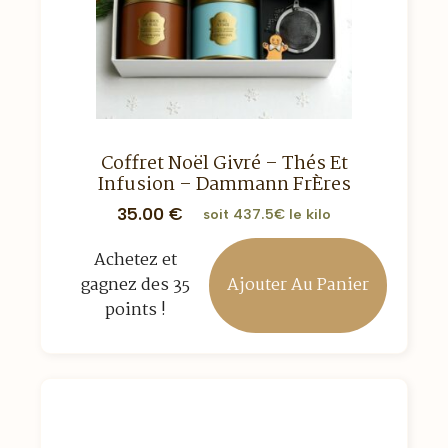
Coffret Noël Givré – Thés Et
Infusion – Dammann FrÈres
35.00
€
soit 437.5€ le kilo
Achetez et
Ajouter Au Panier
gagnez des 35
points !