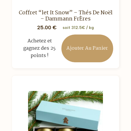
Coffret “let It Snow” – Thés De Noël
– Dammann FrÈres
25.00
€
soit 312.5€ / kg
Achetez et
Ajouter Au Panier
gagnez des 25
points !