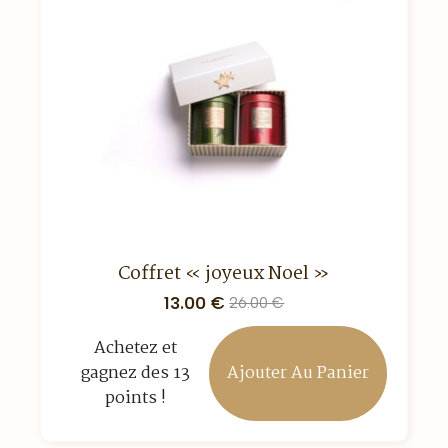
Coffret « joyeux Noel »
13.00
€
26.00
€
Le
Le
prix
prix
Achetez et
initial
actuel
Ajouter Au Panier
gagnez des 13
était :
est :
26.00 €.
13.00 €.
points !