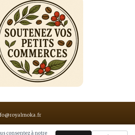
fo@royalmoka.fr
ous consentez à notre