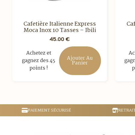
Cafetière Italienne Express
Caf
Moca Inox 10 Tasses – Ibili
45.00
€
Achetez et
Ac
Ajouter Au
gagnez des 45
gagn
Panier
points !
p
PAIEMENT SÉCURISÉ
RETRAI