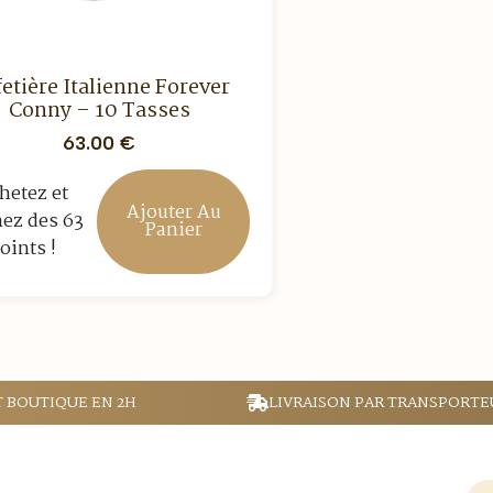
etière Italienne Forever
Conny – 10 Tasses
63.00
€
hetez et
Ajouter Au
ez des 63
Panier
oints !
T BOUTIQUE EN 2H
LIVRAISON PAR TRANSPORTE