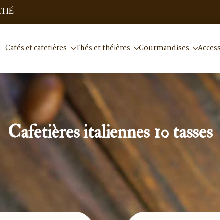
THÉ
Cafés et cafetières
Thés et théières
Gourmandises
Access
Cafetières italiennes 10 tasses